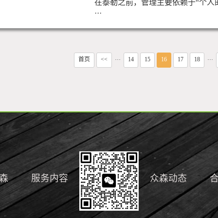
在泰勒之前，管理主要依赖于“个人
···
首页
<<
14
15
16
17
18
···
···
森
服务内容
众森动态