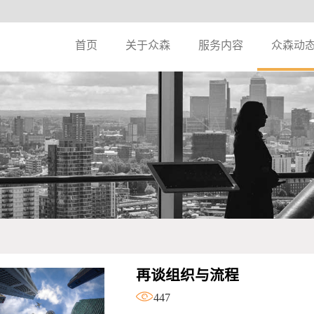
首页
关于众森
服务内容
众森动
再谈组织与流程
447