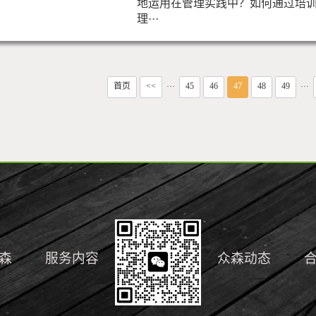
地运用在管理实践中？如何通过培
理···
首页
<<
45
46
47
48
49
···
···
森
服务内容
众森动态