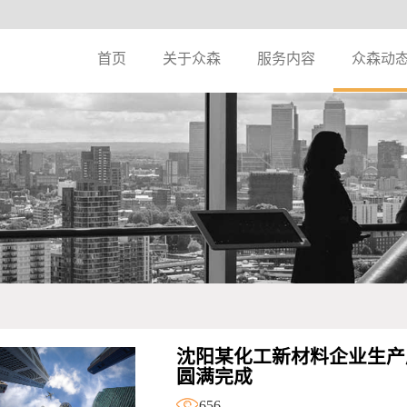
首页
关于众森
服务内容
众森动
沈阳某化工新材料企业生产
圆满完成
656