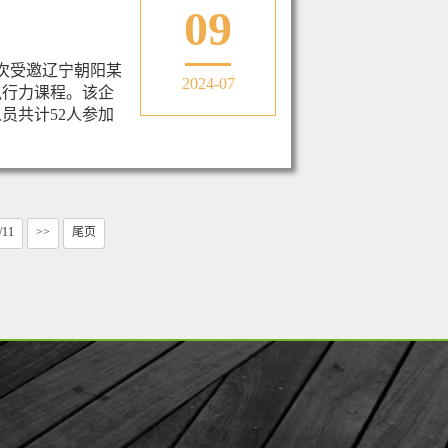
09
询再次受邀辽宁朝阳某
2024-07
执行力课程。该企
员共计52人参加
/11
>>
尾页