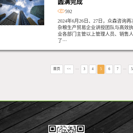
圆满完成
592
2024年6月26日、27日，众森咨
杂粮生产贸易企业讲授团队与高效
业各部门主管以上管理人员、销售人
了···
首页
<<
3
4
5
6
7
5
···
···