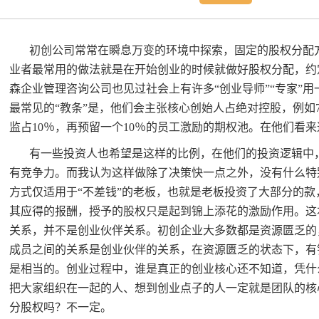
初创公司常常在瞬息万变的环境中探索，固定的股权分配
业者最常用的做法就是在开始创业的时候就做好股权分配，约
森企业管理咨询公司也见过社会上有许多“创业导师”“专家”用
最常见的“教条”是，他们会主张核心创始人占绝对控股，例如
监占
10
％，再预留一个
10
％的员工激励的期权池。在他们看来
有一些投资人也希望是这样的比例，在他们的投资逻辑中
有竞争力。而我认为这样做除了决策快一点之外，没有什么特
方式仅适用于“不差钱”的老板，也就是老板投资了大部分的款
其应得的报酬，授予的股权只是起到锦上添花的激励作用。这
关系，并不是创业伙伴关系。初创企业大多数都是资源匮乏的
成员之间的关系是创业伙伴的关系，在资源匮乏的状态下，有
是相当的。创业过程中，谁是真正的创业核心还不知道，凭什
把大家组织在一起的人、想到创业点子的人一定就是团队的核
分股权吗？不一定。