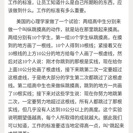
工作的标准，让员工知道什么是自己所期盼的东西，应
该做到什么。工作的标准有多么重要。
美国的心理学家做了一个试验：两组高中生分别来
做一个叫纵跳摸高的动作，就是站在那里跳起来摸高。
两组分别有
10
个学生，第一组
10
个学生纵跳摸高，在摸
到的地方画了一根线，
10
个人得到
10
根线；紧接着又在
10
根线的上方
10
公分的地方给每个人画了一根虚线，然
后对这
10
个人说：刚才你跳到的那根是实线，现在给你
上面
10
公分处画了根虚线，接下来跳第二次一定要超过
这根虚线，于是绝大部分的学生第二次都跳过了这根虚
线。第二组高中生也来做纵跳摸高，跳到的地方一共画
了
10
根实线；接下来对这些学生说：现在你努力地跳第
二次，一定要努力地超过这根线，所有人都跳过了那根
实线，但几乎没有人达到
10
公分以上的高度。这个实验
说明期望值越高，每个人所取得的成就越大。据此我们
可以知道，工作的标准要适当地定得高一点，叫“跳起来