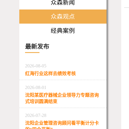
众森新闻
众森观点
经典案例
最新发布
2026-08-05
红海行业这样去绩效考核
2026-08-01
沈阳某医疗器械企业领导力专题咨询
式培训圆满结束
2026-07-28
沈阳企业管理咨询顾问看平衡计分卡