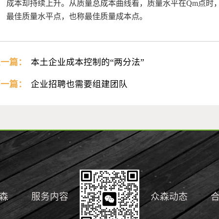
成本却持续上升。从质量总成本曲线看，质量水平在
Qm
点时
最佳质量水平点，也称最佳质量成本点。
上一篇：
本土企业成本控制的“两分法”
下一篇：
企业招聘也需要组建团队
森
服务内容
众森动态