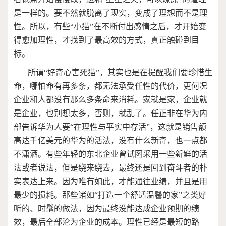
是一样的。要不然就脱离了现实，变成了理想而不是理
性。所以，有些“小猫”在不断付出感情之后，才开始变
得愈加理性，才找到了最高效的方式，真正触碰到目
标。
所谓“好奇心害死猫”，其实也是在提醒我们要珍惜生
命，哪怕命有再多条，都无法承受任性的代价，更何况
企业和人都没有那么多条命来消耗。家就是家，企业就
是企业，也别想太多，否则，就乱了。任正非在华为内
部告诉华为人要“在理性与平实中存活”，这就是销售额
高达千亿美元的华为的活法，没有什么新奇，也一点都
不潇洒。有些年轻的东北企业曾试图采用一些新鲜的活
法或者说法，但是绕来绕去，最终还是回到奋斗者的朴
实表达上来。因为唯有如此，才能通往业绩，并且是用
最少的损耗。那些诸如“打造一个舒适温馨的家”之类好
听的、时髦的做法，因为最终没能达成企业预期的绩
效，最后全部沦为企业的成本。理性已经是最短的路