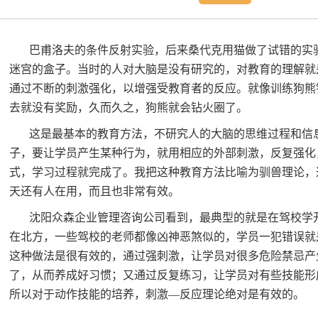
巴甫洛夫的条件反射实验，后来桑代克用猫做了试错的实
迷宫的盒子。当时的人对大脑是没有研究的，对教育的理解就
通过不断的刺激强化，以增强受教育者的反应。就像训练狗熊
去就没有奖励，久而久之，狗熊就会钻火圈了。
这是最基本的教育方法，不研究人的大脑的思维过程和信
子，要让学员产生某种行为，就用相应的外部刺激，反复强化
式，学习过程就完成了。我把这种教育方法比喻为驯兽理论，
天还有人在用，而且也非常有效。
沈阳众森企业管理咨询公司看到，最典型的就是在驾校学
在北方，一些驾校的老师都像凶神恶煞似的，学员一犯错误就
这种做法是很有效的，通过强刺激，让学员对很多危险禁忌产
了，从而养成好习惯；又通过反复练习，让学员对有些技能形
所以对于动作技能的培养，刺激—反应理论绝对是有效的。