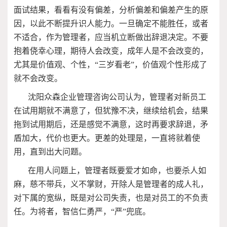
面试结果，看看有没有偏差，分析偏差和偏差产生的原
因，以此不断提升识人能力。一旦确定不能胜任，或者
不适合，作为管理者，应当机立断做出辞退决定。不要
抱着侥幸心理，期待人会改变，成年人是不会改变的，
尤其是价值观、个性，“三岁看老”，价值观个性形成了
就不会改变。
沈阳众森企业管理咨询公司认为，管理者对新员工
在试用期就不满意了，但犹豫不决，继续给机会，结果
拖到试用期后，还是感觉不满意，这时再要求辞退，矛
盾加大，代价也更大。更差的处理是，一直将就着使
用，直到出大问题。
在用人问题上，管理者既要爱才如命，也要杀人如
麻，慈不带兵，义不掌财，开除人是管理者的成人礼，
对下属的宽纵，既是对公司失责，也是对员工的不负责
任。为将者，智信仁勇严，“严”兜底。