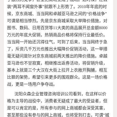
装“两耳不闻窗外事”就跟不上形势了。
2010
年年底的时
候，京东商城、当当网和卓越亚马逊之间的“价格战争”
可谓是相当惨烈。先是京东商城采取大举降价措施，对
图书、数码、日用百货等
11
大类的商品展开总金额
8000
万元的年底大促销，热销商品价格将保持行业最低价。
当当网一开始还沉得住气，可到了后来，当当网终于急
了，斥资几千万元也推出大幅降价促销活动，这一举措
毫无疑问是针对京东商城前两天推出的降价措施。卓越
亚马逊也不甘寂寞，相继推出返券活动，将促销升级，
基本上就是三个大汉在大街上拉开上衣敞开胸脯，相互
比狠的架势，希望引来更多的围观群众。这是一场价格
战，更是一场用户争夺战。
沈阳众森企业管理咨询培训公司看到，在这样以价
格为主导的战役中，消费者无疑成了最大的受益者，但
是可以肯定的是，所有参与的网上商城都会深受其害，
甚至那些没有参与的网上商城，也将受到打击，可谓“城